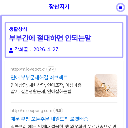
장산지기
바른용어
일반상식
성어속담
건강상식
생활상식
부부간에 절대하면 안되는말
각희골
2026. 4. 27.
http://m.loveact.kr
광고
연애 부부문제해결 러브액트
연애상담, 재회상담, 연애조작, 이성마음
알기, 결혼생활문제, 연애잘하는법
http://m.coupang.com
광고
예문 쿠팡 오늘주문 내일도착 로켓배송
링클프리 예문, 언제나 깔끔한 핏! 와우회원 무료배송으로 만