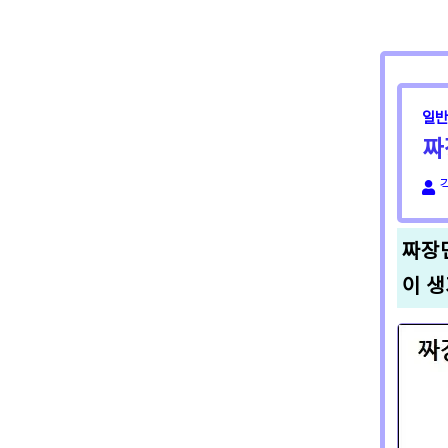
바른용어
일반
짜
짜장
이 