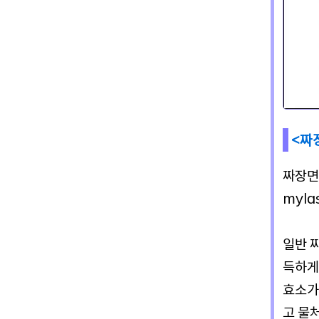
<짜
짜장면
myl
일반 
득하게
효소가
고 물