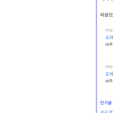
이상으
http
도야
ai
http
도야
ai
세금 면