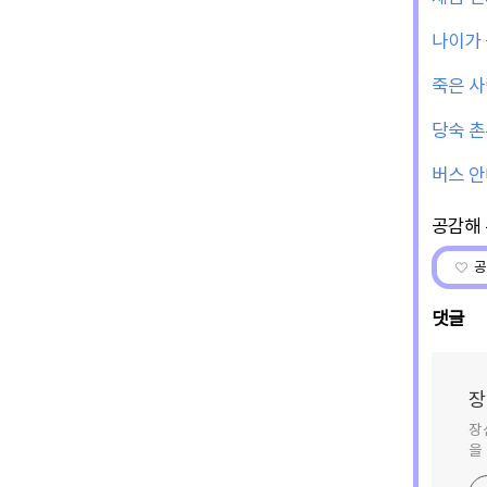
나이가 
죽은 사
당숙 촌
버스 안
공
댓글
장
장
을