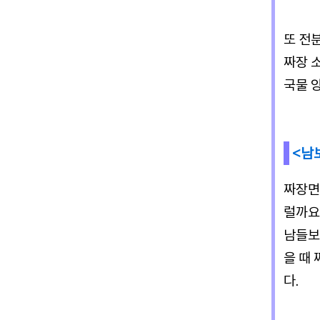
또 전
짜장 
국물 
<남
짜장면
럴까요
남들보
을 때
다.