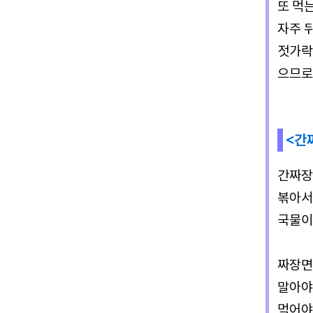
또 먹
자주 
젓가락
으므로
<간
간짜장
볶아서
국물이
짜장면
말아야
먹어야