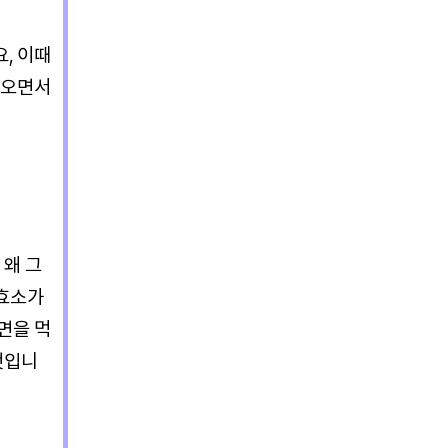
, 이때
나오면서
 왜 그
 효소가
면을 먹
것입니