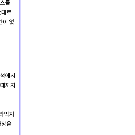
소스를
반대로
간이 없
즉석에서
 때까지
잘라먹지
짜장을