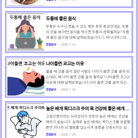
2~3회는 근력 운동을 추가해야 합니다. 무거운 기구를 ..
전국의 전통시장, 수산시장, 수산물 가게에서 일관되게
적용되는 표준화된 수량입니다. 따라서 굴비 한 두름을
구매하면 항상 20마리를 받게 됩니다. 조기 역시 20마리
두통에 좋은 음식
가 한 두름으로 계산됩니다. 이러한 일관된 기준은 판매
자와 구매자 모두에게 편리함을 제공합니다. 참고로 '두
두통은 누구나 겪을 수 있는 매우 흔한 증상인데요, 두통
름 단위'는 주로 굴비나 조기에 적용되고 있습니다. 두름
이 있을 때 어떤 음식을 먹으면 두통이 완화될까요? 두통
은 물고기를 짚이나 끈으로 엮어 묶은 것으로 한국에서
에 좋은 음식에 대해 살펴보겠습니다.① 바나나마그네슘
수산물 세는 전통 단위입니다. 한 두름은 무조건 20마리
이 풍부해 뇌 혈관과 근육을 이완시키고, 혈당 저하로 인
건강상식
2026. 7. 31.
를 뜻합니다. 두름이라는 표현은 과거 냉동 기술이 없던
한 두통을 막아줍니다. ② 아몬드마그네슘이 풍부해 긴장
시..
된 근육과 혈관을 완화하고, 신경을 안정시켜 두통을 가
라앉힙니다. ③ 시금치마그네슘과 비타민 B2가 풍부해
나이들면 코고는 이유
뇌 신경 세포의 안정을 돕고 편두통을 예방합니다. ④ 버
섯비타민 B2(리보플라빈)가 풍부해 뇌 세포의 에너지 대
젊을 때 코를 골지 않던 사람도 나이가 들면 코를 골게 되
사를 돕고 편두통 발생 빈도를 낮춰줍니다. ⑤ 생강천연
는데요, 왜 나이 들면 코를 골게 될까요? 나이들면 코고는
진통제 성분(진저롤)이 통증 유발 물질을 억제하고 혈액
이유에 대해 살펴보겠습니다.나이 들면 코를 골게 되는
순환을 도와 지끈거리는 두통을 완화합니다. ⑥ 머위페타
가장 결정적인 이유는 상기도(숨길) 근육이 노화되면서
건강상식
2026. 7. 30.
신 성분이 염증을 줄이고 혈관을 안정시켜 특히 편두통
탄력이 떨어지기 때문입니다. 상기도 근육이란 숨을 쉴
통..
때 공기가 지나가는 통로인 목구멍(상기도) 주위를 감싸
며 통로가 막히지 않도록 해주는 근육입니다. 젊을 때는
높은 베개 목디스크 주의 목 건강에 좋은 베개 높
잠을 잘 때 상기도 근육이 팽팽하게 유지되지만, 노화가
이
진행되면 상기도 근육이 느슨해져 아래로 처지면서 공기
고침단명이라는 사자성어가 있듯이 높은 베개는 건강을
가 지나가는 통로를 막게 됩니다. 상기도 근육이 공기가
해치기 쉽습니다. 실제로 높은 베개는 목디스크를 유발할
지나가는 통로를 막게 되면 공기가 억지로 지나가면서 주
뿐만 아니라 뇌 혈류를 감소시켜 생명을 단축시키는 요인
변의 부드러운 조직들을 세게 진동시키기 때문에 코 고는
으로도 작용합니다. 이에 높은 베개의 문제점과 목 건강
건강상식
2026. 7. 29.