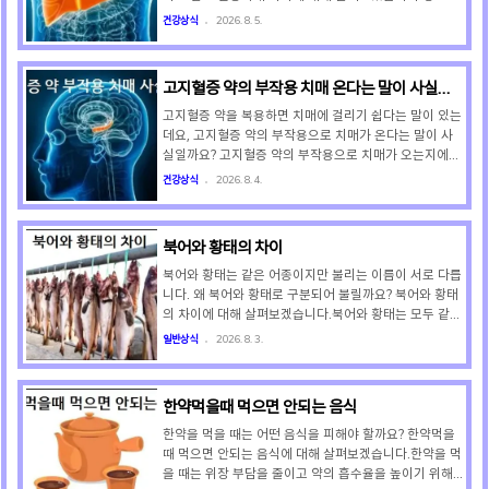
성된 가스 때문에 방귀가 많이 나오게 되고, 복부 팽만감,
이 먹으면 간수치를 높이고 간세포에 염증과 지방을 쌓이
건강상식
2026. 8. 5.
꼬르륵 소리, 복통, 설사 등의 증상을 겪게 되는 것입니..
게 하는 음식은 아래와 같습니다. ① 술(알코올)술의 알코
올과 그 대사산물(아세트알데히드)이 간세포를 직접 파
괴하고 염증을 일으키기 때문에 간수치가 크게 높아집니
고지혈증 약의 부작용 치매 온다는 말이 사실일
다. ② 튀김튀김 속 트랜스지방과 산화된 기름이 간세포
까
에 염증을 유발하고 대사 기능을 마비시키기 때문에 간수
고지혈증 약을 복용하면 치매에 걸리기 쉽다는 말이 있는
치가 높아집니다. ③ 가공육(햄·베이컨·소시지 등)가공육
데요, 고지혈증 약의 부작용으로 치매가 온다는 말이 사
에 있는 다량의 포화지방과 화학보존제(아질산나트륨)가
실일까요? 고지혈증 약의 부작용으로 치매가 오는지에
간세포에 염증을 유발하고 대사 과부하를 일으키기 때문
대해 살펴보겠습니다.고지혈증 치료제인 스타틴(Statin)
건강상식
2026. 8. 4.
에 간수치가 높아집니다. ④ 패스트푸드(햄버거·치킨·피
계열 약물이 치매나 기억력 저하를 유발한다는 말은 사실
자 등)패스트..
이 아닙니다. 한마디로 말해 헛소문이라는 것입니다. 과
거에 미국의 FDA가 일시적으로 인지 기능에 이상이 있
북어와 황태의 차이
을 수 있음을 경고한 적이 있으나, 최신 임상 실험에 따르
면 장기 복용 시에도 치매 발생 위험이 없다는 사실이 밝
북어와 황태는 같은 어종이지만 불리는 이름이 서로 다릅
혀졌습니다. 고지혈증 약을 복용하면 오히려 뇌졸중이나
니다. 왜 북어와 황태로 구분되어 불릴까요? 북어와 황태
혈관성 치매를 예방하는 데 도움이 된다고 합니다. 따라
의 차이에 대해 살펴보겠습니다.북어와 황태는 모두 같은
서 콜레스테롤 수치가 높아 고지혈증 약을 복용하는 분들
어종인 명태를 말려서 만든 식품이지만, 건조 환경과 방
일반상식
2026. 8. 3.
은 크게 걱정할 필요가 없습니다. 고지혈증 약은 혈중 콜
식이 완전히 다릅니다. 북어는 명태의 내장을 모두 제거
레..
한 후에 해안가에서 바닷바람(해풍)을 맞혀 바싹 말린 것
을 뜻합니다. 황태는 명태의 내장을 모두 제거한 후에 겨
한약먹을때 먹으면 안되는 음식
울철 산간지방의 덕장에서 밤에는 얼고 낮에는 녹는 과정
을 수개월 동안 반복하며 말린 것을 뜻합니다. 북어는 살
한약을 먹을 때는 어떤 음식을 피해야 할까요? 한약먹을
이 단단하여 조리 전에 두드리거나 오래 끓여야 부드러워
때 먹으면 안되는 음식에 대해 살펴보겠습니다.한약을 먹
지는데요, 주로 국이나 깔끔한 밑반찬용으로 쓰입니다.
을 때는 위장 부담을 줄이고 약의 흡수율을 높이기 위해