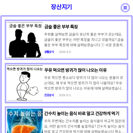
장산지기
금슬 좋은 부부 특징
바른용어
일반상식
성어속담
건강상식
주위를 살펴보면 금슬이 유난히 좋은 부부가 있는데요,
금슬이 좋은 부부는 어떤 특징을 지니고 있을까요? 금슬
좋은 부부 특징에 대해 살펴보겠습니다.① 서로 존중하고
인정한다서로를 내 소유물이 아닌 독립된 인격체로 대하
생활상식
2026. 8. 6.
며, 있는 그대로의 모습을 인정하고 존중합니다. ② 비난
없는 대화법을 쓴다갈등이 생겼을 때 상대를 공격하는 대
신, "내 생각에는~", "내 마음은~" 등과 같이 기분 좋게
우유 먹으면 방귀가 많이 나오는 이유
자신의 감정을 전달하는 대화법을 씁니다. ③ 진심 어린
경청과 호응을 한다배우자가 말할 때는 눈을 맞추며 감정
우유 먹으면 평소보다 방귀가 더 많이 나오는 분들이 있
에 공감하고 적극적으로 리액션을 해줍니다. ④ 고맙다
는데요, 왜 우유 먹으면 방귀가 더 많이 나올까요? 우유
미안하다는 말을 아끼지 않는다일상 속 작은 일에도 "고
먹으면 방귀가 많이 나오는 이유에 대해 살펴보겠습니다.
마워", 잘못했을 때는 자존심을 버리고 "미안해", 그리고
우유를 먹으면 평소보다 방귀가 더 많이 나오는 이유는
건강상식
2026. 8. 5.
"사랑해"라는 표현을 아끼지 않습니다. ⑤ 친..
우유의 유당을 분해하는 효소가 부족하여 대장에서 가스
가 발생하기 때문인데요, 자세한 설명은 아래와 같습니
다. ① 소장에서 유당을 분해하는 효소인 '락타아제'가 부
간수치 높이는 음식 바로 알고 건강하게 먹기
족하면 우유의 유당이 소화되지 않은 채 대장으로 내려갑
니다. ②소화되지 않고 대장에 도달한 우유의 유당을 대
우리 주변에는 간수치를 높이는 음식들이 비교적 많은데
장 내 미생물들이 분해하는 과정에서 수소, 이산화탄소,
요, 어떤 음식이 간수치를 높일까요? 간수치 높이는 음식
메탄 등의 가스가 다량으로 생성됩니다. ③ 다량으로 생
바로 알고 건강하게 먹기에 대해 살펴보겠습니다.평소 많