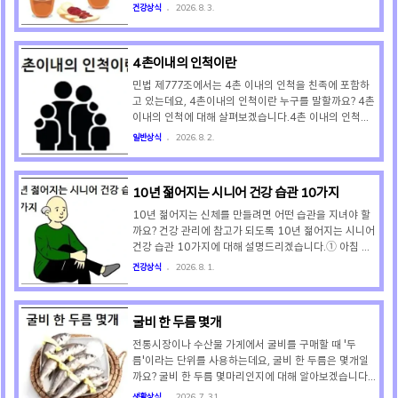
황태는 살이 부드럽고 감칠맛이 풍부해 국이나 구이, 찜
아래의 음식을 피하는 것이 좋습니다. ① 녹두녹두는 강
건강상식
2026. 8. 3.
등 다양한 요리에 활용됩니다. ① 북어는 해안가에서 해
력한 해독 작용으로 한약의 유효 성분까지 분해하고 배출
풍..
시켜 약효를 떨어뜨리기 때문에 피해야 합니다. 따라서
녹두는 물론 녹두가 주재료인 숙주나물, 녹두전(빈대떡).
4촌이내의 인척이란
녹두송편 등도 피해야 합니다. ② 밀가루 음식밀가루 음
식은 성질이 차고 소화가 잘 되지 않아 위장 기능을 약하
민법 제777조에서는 4촌 이내의 인척을 친족에 포함하
게 만들고 한약의 흡수를 더디게 만들기 때문에 피해야
고 있는데요, 4촌이내의 인척이란 누구를 말할까요? 4촌
합니다. ③ 돼지고기돼지고기는 성질이 차고 기름기가 많
이내의 인척에 대해 살펴보겠습니다.4촌 이내의 인척이
아 위장에 부담을 주고 한약의 흡수를 방해하기 때문에
란 배우자의 혈족, 혈족의 배우자, 그리고 배우자의 혈족
일반상식
2026. 8. 2.
피해야 합니다. ④ 닭고기닭고기는 성질이 따뜻하고 열을
의 배우자로서 자신과 촌수가 4촌 이내인 사람을 말합니
내므로..
다. 인척은 피를 나눈 혈족은 아니지만 결혼을 통해 가족
이 된 경우로서 자신과 촌수가 4촌 이내인 경우에는 친족
10년 젊어지는 시니어 건강 습관 10가지
이 되는데요, 배우자를 기준으로 할 때 친족에 포함되는
인척은 아래와 같습니다. ① 인척 1촌배우자의 부모(시
10년 젊어지는 신체를 만들려면 어떤 습관을 지녀야 할
부모, 장인·장모), 자녀의 배우자(며느리, 사위) ② 인척 2
까요? 건강 관리에 참고가 되도록 10년 젊어지는 시니어
촌배우자의 형제자매(처남, 처제, 처형, 시동생, 시누이
건강 습관 10가지에 대해 설명드리겠습니다.① 아침 공
등), 형제자매의 배우자(형수, 제수, 매형, 동서 등) ③ 인
복 혈당을 지켜라아침에 일어나면 먼저 미지근한 물 한
건강상식
2026. 8. 1.
척 3촌배우자의 큰아버지, 배우지의 작..
잔으로 위를 깨웁니다. 그 후 위 점막을 보호하고 혈당을
안정시키는 삶은 달걀, 찐 감자, 양배추를 먼저 섭취하여
하루의 혈당 곡선을 완만하게 만들도록 합니다. ② 설탕
굴비 한 두름 몇개
과 액상과당을 단절하라가공식품을 살 때 뒷면의 영양성
분표에서 당류 함량을 확인하고 당류 함량이 높은 식품을
전통시장이나 수산물 가게에서 굴비를 구매할 때 '두
피하도록 합니다. 또 달콤한 간식이나 탄산음료 대신 보
름'이라는 단위를 사용하는데요, 굴비 한 두름은 몇개일
리차나 녹차로 대체하도록 합니다. ③ 유산소에 근력 운
까요? 굴비 한 두름 몇마리인지에 대해 알아보겠습니다.
동을 더하라일주일에 3~4회 평지 걷기를 한다면, 최소
굴비 한 두름은 정확히 20마리를 의미합니다. 이 단위는
생활상식
2026. 7. 31.