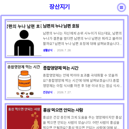
장산지기
남편의 누나 남편 호칭
바른용어
일반상식
성어속담
건강상식
남편의 누나는 자신에게 손위 시누이가 되는데요, 남편의
누나가 결혼을 했다면 남편의 누나 남편은 뭐라고 불러야
할까요? 남편의 누나 남편 호칭에 대해 살펴보겠습니다.
국립국어원의 설명에 따르면 남편의 누나 남편(손위 시누
생활상식
2026. 7. 28.
이 남편) 호칭은 '아주버님'입니다. 따라서 남편의 누나
남편을 부를 때는 아주버님으로 불러야 합니다. '아주버
님' 말고도 남편의 누나 남편을 이르는 말로 '시매부님'이
종합영양제 먹는 시간
있는데요, 시매부님은 주로 지칭어로 쓰이기 때문에 직접
부르는 호칭으로는 적당하지 않습니다. 그러므로 남편의
종합영양제는 언제 먹어야 효과를 극대화할 수 있을까
누나 남편을 직접 부를 때는 아주버님으로 불러야 합니
요? 종합영양제 먹는 시간에 대해 살펴보겠습니다.종합
다. 그럼 남편의 여동생 남편은 뭐라고 불러야 할까요? 국
영양제는 아침 식사를 마친 후 5분 이내 또는 점심 식사
립국어원의 설명에 따르면 남편의 여동생 남편(손아래 시
를 마친 후 5분 이내에 복용하는 것이 가장 효과적이라고
건강상식
2026. 7. 27.
누이 남편) 호칭은 '서방님'입니다. 따라서 남편의 ..
합니다. 왜 식후에 먹어야 할까요? 이유는 매우 단순합니
다. 영양제의 흡수율을 높이고 위장을 보호하기 위해서입
니다. 각종 연구 결과에 따르면 종합영양제에 포함된 비
홍삼 먹으면 안되는 사람
타민 A, D, E, K 등은 식사로 섭취한 지방 성분이 있어야
체내에 흡수가 잘 된다고 합니다. 따라서 식후 섭취가 권
홍삼은 건강 증진에 크게 도움을 주는 영양제이지만 홍삼
장되는 것입니다. 또 종합영양제에 포함된 비타민 C나 철
을 먹으면 안되는 사람이 있습니다. 어떤 사람이 홍삼을
분, 아연 등은 공복에 먹으면 메스꺼움, 속쓰림, 구토 등을
먹으면 안될까요? 홍삼 먹으면 안되는 사람에 대해 살펴