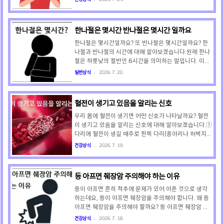
⑤ 잘못된 보행 습관평소 보폭을 너무 좁게 해서 걷거나
막을 자극하면서 발생하는데요, 주로 식후나 누웠을 때
..
명치부터 목까지 타들어 가듯 화끈거리고 쓰린 것이 특징
입니다. 식도는 심장·가슴뼈와 인접해 있어 역류성 식도
한나절은 몇시간 반나절은 몇시간 일까요
염으로 인한 통증이 심할 경우 협심증이나 심근경색 같은
심장 질환으로 오인하여 응급실을 찾는 환자들도 있습니
한나절은 몇시간일까요? 또 반나절은 몇시간일까요? 한
다. 역류성 식도염 가슴 통증은 과식한 후나 기름지거나
나절과 반나절의 시간에 대해 알아보겠습니다.원래 한나
매운 음식을 먹은 후에 심해지는 경향이 있는데요, 눕거
절은 하룻낮의 절반인 6시간을 의미하는 말입니다. 이는
나 몸을 앞으로 숙일 때는 통증이 악화되고, 일어서거나
하루에 해가 떠 있는 시간을 12시간 정도로 봤을 때, 그
일반상식
2026. 7. 20.
걸으면 완화됩니다. 역류성 식도염으로 인한 가슴 통증과
절반인 6시간에 해당되는 것입니다. 따라서 "거기까지
동반되는 ..
가는데 한나절 정도 걸린다."라고 말하면, 6시간 정도 걸
린다는 의미가 되는 것입니다. 그런데 요즘 와서는 한나
혈전이 생기고 있음을 알리는 신호
절이 하룻낮의 전체에 해당하는 12시간을 의미하는 말로
도 사용되는 경우가 있습니다. 이런 상황 때문에 국립국
우리 몸에 혈전이 생기면 어떤 신호가 나타날까요? 혈전
어원에서도 한나절의 기본 의미는 하룻낮의 반인 6시간
이 생기고 있음을 알리는 신호에 대해 알아보겠습니다.①
이라고 정의하면서도 상황에 따라서는 하룻낮의 전체인
다리에 혈전이 생길 때주로 한쪽 다리(종아리나 허벅지)
12시간을 의미하는 말로도 사용될 수 있다고 정의하고
가 심하게 붓고, 걷거나 발목을 위로 젖힐 때 종아리가 당
건강상식
2026. 7. 19.
있습니다. ① 한나절이 6시간을 의미할 때(예) 이 일은 한
기고 쥐가 난 것처럼 아픕니다. 또 혈전 부위의 피부가 붉
나절..
거나 푸르게 변하며, 만졌을 때 뜨끈한 열감이 느껴집니
다. ② 팔에 혈전이 생길 때손가락, 손등, 팔 전체가 한쪽
등 아프면 췌장암 주의해야 하는 이유
만 눈에 띄게 부어오르며, 팔을 움직일 때 욱신거리거나
무겁고 뻐근한 통증이 지속됩니다. 또 피부 표면의 정맥
등이 아프면 흔히 척추에 문제가 있어 아픈 것으로 생각
혈관이 평소보다 굵게 튀어나와 보일 수 있습니다. ③ 폐
하는데요, 등이 아프면 췌장암을 주의해야 합니다. 왜 등
에 혈전이 생길 때특별한 이유 없이 갑자기 숨이 차고 가
아프면 췌장암을 주의해야 할까요? 등 아프면 췌장암 주
빠지며, 숨을 깊게 들이쉬거나 기침할 때 가슴이 칼로 찌
의해야 하는 이유에 대해 설명드리겠습니다.등 통증이 있
건강상식
2026. 7. 18.