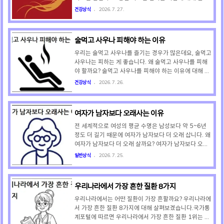
유발할 수 있기 때문에 위장 보호를 위해 식후 복용이 권
보겠습니다.① 당뇨 치료제 복용자홍삼의 진세노사이드
건강상식
2026. 7. 27.
장되는 것입니다. 종합영양제의 저녁 복용은..
성분이 혈당 저하 효과를 너무 강하게 만들어 저혈당(어
지러움, 손떨림)을 유발하기 때문입니다. ② 혈압약 복용
자홍삼이 교감신경을 자극하여 혈압을 불규칙하게 상승
술먹고 사우나 피해야 하는 이유
시키고 혈압약의 효과를 떨어뜨리기 때문입니다. ③ 항응
고제(와파린) 복용자홍삼이 혈액 응고를 막아 피를 멈추
우리는 술먹고 사우나를 즐기는 경우가 많은데요, 술먹고
지 않게 하므로, 홍삼과 약을 함께 먹으면 출혈 위험이 급
사우나는 피하는 게 좋습니다. 왜 술먹고 사우나를 피해
격히 커지기 때문입니다. ④ 수술 예정자홍삼이 지혈을
야 할까요? 술먹고 사우나를 피해야 하는 이유에 대해 알
방해하므로 수술 2주 전부터는 홍삼 섭취를 중단해야 안
아보겠습니다.술먹고 사우나로 땀을 쫙 빼면 몸이 개운해
건강상식
2026. 7. 26.
전합니다. ⑤ 고열이 있을 경우감기나 염증으로 몸에 고
져 마치 술이 확 깬 것처럼 느껴지는데요, 이는 몸속의 알
열이 날 때..
코올이 땀과 함께 몸밖으로 일부 배출되어 술 깨는데 다
소 도움을 주었기 때문입니다. 그러나 알코올은 근본적으
여자가 남자보다 오래사는 이유
로 간에서 해독되기 때문에 사우나로 땀을 많이 뺀다고
해서 술이 깨는 것은 아닙니다. 다만, 땀과 함께 알코올이
전 세계적으로 여성의 평균 수명은 남성보다 약 5~6년
일부 배출되었기 때문에 간에서 해독할 알코올의 양이 다
정도 더 길기 때문에 여자가 남자보다 더 오래 삽니다. 왜
소 줄어들 뿐입니다. 따라서 술먹고 사우나로 땀을 많이
여자가 남자보다 더 오래 살까요? 여자가 남자보다 오래
빼도 술 깨는데는 별로 도움이 되지 않는다는 것이 진실
사는 이유에 대해 살펴보겠습니다.① 염색체의 이점여성
일반상식
2026. 7. 25.
입니다. 그리고 오히려 아래와 같이 건강을 해치게 되므..
은 두 개의 X 염색체(XX)를 지니기 때문에 하나의 X 염
색체에 유전적 결함이 생겨도 다른 건강한 X 염색체가 이
를 보완할 수 있습니다. 반면 남성은 XY 염색체를 가져
우리나라에서 가장 흔한 질환 8가지
유전적 돌연변이나 질병에 더 취약합니다. ② 호르몬의
이점여성 호르몬인 에스트로겐은 혈관을 보호하고 나쁜
우리나라에서는 어떤 질환이 가장 흔할까요? 우리나라에
콜레스테롤(LDL)을 낮추어 심혈관 질환을 예방하고 항산
서 가장 흔한 질환 8가지에 대해 살펴보겠습니다.국가통
화 및 면역 증진에도 도움을 줍니다. 그러나 남성 호르몬
계포털에 따르면 우리나라에서 가장 흔한 질환 1위는 잇