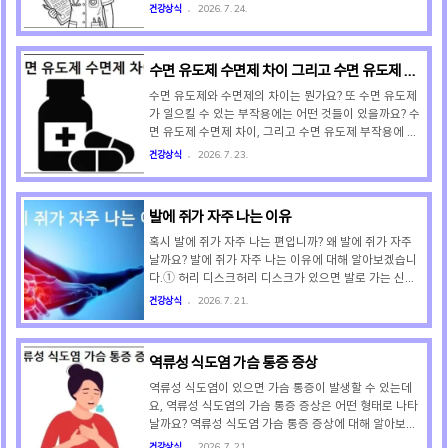
인 테스토스테론은 면역 체계를 억제하고 심장 질환의 위
몸병인 치은염 및 치주질환이라고 합니다. 그 다음은 급
건강상식
2026. 7. 24.
험을 높입니다. ③ 작은 체형과 낮은 기초대사량여성..
성 기관지염이고, 그 다음은 고혈압이라고 하는데요, 1위
에서 8위까지에 대한 설명은 아래와 같습니다. ① 1위는
치은염 및 치주질환(잇몸병)연간 환자 수 약 1,997만 명
수면 유도제 수면제 차이 그리고 수면 유도제 부
으로, 대한민국 국민이 가장 많이 앓는 1위 질환입니다.
작용
치은염 및 치주질환은 치석이나 치태로 인해 잇몸에 염증
수면 유도제와 수면제의 차이는 뭔가요? 또 수면 유도제
이 생기는 질환입니다. ② 2위는 급성 기관지염연간 환자
가 일으킬 수 있는 부작용에는 어떤 것들이 있을까요? 수
수 약 1,588만 명으로, 대한민국 국민이 두 번째로 많이
면 유도제 수면제 차이, 그리고 수면 유도제 부작용에 대
앓는 질환입니다. 급성 기관지염은 기관지에 급성 염증이
해 알아보겠습니다.수면 유도제는 일반의약품이기 때문
건강상식
2026. 7. 23.
생겨 심한 기침, 가래, 열을 동반하는 질환..
에 의사의 처방전 없이도 약국에서 구매할 수 있지만, 수
면제는 전문의약품이므로 반드시 의사의 처방전이 있어
야만 약국에서 구매할 수 있습니다. 좀 더 자세한 설명은
발에 쥐가 자주 나는 이유
아래를 참고하세요. ① 수면 유도제수면 유도제는 일시적
인 수면장애 개선을 위해 사용되는 약으로 일반의약품에
혹시 발에 쥐가 자주 나는 편입니까? 왜 발에 쥐가 자주
해당하는 항히스타민제를 말합니다. 그렇기 때문에 수면
날까요? 발에 쥐가 자주 나는 이유에 대해 알아보겠습니
유도제는 의사의 처방전이 없어도 약국에서 구입할 수 있
다.① 허리 디스크허리 디스크가 있으면 발로 가는 신경
습니다. 수면 보조용으로 쓰이는 항히스타민제는 디펜히
이 눌리면서 발 근육이 비정상적으로 수축되기 때문에 발
건강상식
2026. 7. 21.
드라민 성분이나 독실아민 성분으로 이루어져 있거나 두
에 쥐가 자주 나게 됩니다. ② 하지정맥류하지정맥류가
성분이 둘 다 ..
있으면 다리 정맥의 혈류 흐름이 원활하지 않아 피가 정
체되면서 발에 쥐가 자주 날 수 있습니다. ③ 말초혈관 장
역류성 식도염 가슴 통증 증상
애말초혈관 장애가 있으면 혈관이 좁아져 발 근육에 산소
와 영양분이 제대로 공급되지 못하기 때문에 발에 쥐가
역류성 식도염이 있으면 가슴 통증이 발생할 수 있는데
자주 날 수 있습니다. ④ 당뇨당뇨가 있으면 높은 혈당이
요, 역류성 식도염의 가슴 통증 증상은 어떤 형태로 나타
발의 말초신경과 미세혈관을 손상시켜 발 근육을 비정상
날까요? 역류성 식도염 가슴 통증 증상에 대해 알아보겠
적으로 수축시키기 때문에 발에 쥐가 자주 나게 됩니다.
습니다.역류성 식도염 가슴 통증은 강한 위산이 식도 점
건강상식
2026. 7. 21.