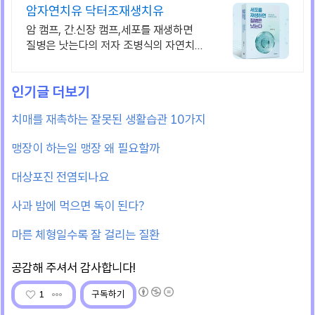
암자연치유 닥터조재생치유
암 캠프, 간.신장 캠프,세포를 재생하면
질병은 낫는다의 저자 조병식의 자연치유
법
치매를 재촉하는 잘못된 생활습관 10가지
맹장이 하는일 맹장 왜 필요할까
대상포진 전염되나요
사과 밤에 먹으면 독이 된다?
마른 체형일수록 잘 걸리는 질환
1
구독하기