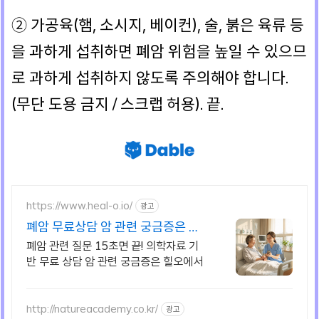
② 가공육(햄, 소시지, 베이컨), 술, 붉은 육류 등
을 과하게 섭취하면 폐암 위험을 높일 수 있으므
로 과하게 섭취하지 않도록 주의해야 합니다.
(무단 도용 금지 / 스크랩 허용). 끝.
https://www.heal-o.io/
광고
폐암 무료상담 암 관련 궁금증은 힐
오에서
폐암 관련 질문 15초면 끝! 의학자료 기
반 무료 상담 암 관련 궁금증은 힐오에서
http://natureacademy.co.kr/
광고