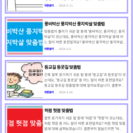
면 안 된다. (X) ① 헹구다 유의어'..
에 대해 살펴보겠습니다. 결론부터 말씀드리면 '할 만하
바른용어
2024. 5. 11.
다'와 같이 띄어 쓰는 것이 원칙이며, '할만하다'와 같이
붙여 쓰는 것도 허용이 됩니다. - 할 만하다 (원칙)- 할만
하다 (허용) '할만하다'는 동사 '하다'의 활용형인 '할'과
풍비박산 풍지박산 풍지박살 맞춤법
'보조형용사 '만하다'가 연결된 경우로서 '할 만하다'와 같
이 띄어 쓰는 것이 원칙입니다. 그러나 한글맞춤법 제47
맞춤법이 틀리기 쉬운 말 중에 '풍비박산, 풍지박산, 풍지
항의 규정에 의거 '-아 / -어' 뒤에 연결되는 보조용언(만
박살'이 있는데요, 풍비박산 풍지박산 풍지박살 중에 어
하다)은 '본용언(할)에 붙여 적는 것이 허용되므로 '할만
느 말이 바른 표현일까요? 풍비박산 풍지박산 풍지박살
하다'와 같이 붙여 적을 수 있습니다. (예) 이 일은 할 만
맞춤법에 대해 알아보겠습니다. 결론부터 말씀드리면 '풍
바른용어
2024. 5. 6.
하..
비박산'이 바른 표현입니다. - 풍비박산 (O)- 풍지박산
(X)- 풍지박살 (X) '사방으로 날아 흩어짐'을 뜻하는 말
은 '풍비박산'이며, '풍지박산'과 '풍지박살'은 잘못된 표
등교길 등굣길 맞춤법
현입니다. ※ 풍비박산(風飛雹散)사자성어로서 우박이
바람에 날려 사방으로 흩어진다는 말로, 무엇이 산산이
간혹 잘못 표기하기 쉬운 말 중에 '등교길'과 등굣길'이 있
부서져 사방으로 날아서 흩어짐을 뜻합니다. 풍비박산
는데요, '등교길 등굣길' 중 어느 말이 바른 표현일까요?
(風飛雹散)의 개별 한자의 뜻은 (風 : 바람 풍) (飛 : 날
등교길 등굣길 맞춤법에 대해 알아보겠습니다. 결론부터
비) (雹 : 우박 박) (散 : 흩을 산)입니다. (예) 사업이 망
말씀드리면 '등굣길'이 바른 표현입니다. - 등교길 (X) -
바른용어
2024. 4. 24.
해 집안이 풍비박..
등굣길 (O) '등굣길'은 '수업을 받기 위해 학교에 가는
길'을 뜻하는 말인데요, 등굣길이 맞는 이유에 대해 알아
보겠습니다. 사이시옷의 경우 합성명사의 앞말이 모음인
허점 헛점 맞춤법
경우에 사용하는데요, 등굣길은 합성명사의 앞말이 모음
(등교+길)이므로 한글맟춤법 제4장 제4절 제30항의 규
잘못 표기하기 쉬운 말 중에 '허점'과 '헛점'이 있는데요,
정에 의거 사이시옷을 받쳐 적는 것입니다. (예) 등교길에
허점 헛점 중 어느 말이 바른 표현일까요? 허점 헛점 맞춤
친구를 만났다. (X) (예) 등굣길에 친구를 만났다. (O) 마
법에 대해 살펴보겠습니다. 결론부터 말씀드리면 '허