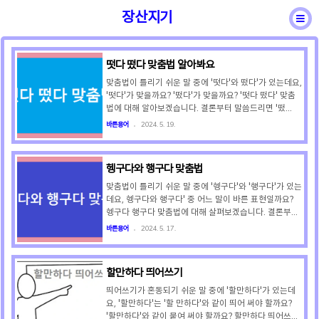
장산지기
떳다 떴다 맞춤법 알아봐요
바른용어
일반상식
성어속담
건강상식
맞춤법이 틀리기 쉬운 말 중에 '떳다'와 떴다'가 있는데요,
'떳다'가 맞을까요? '떴다'가 맞을까요? '떳다 떴다' 맞춤
법에 대해 알아보겠습니다. 결론부터 말씀드리면 '떴
다'가 바른 표현입니다. - 떳다 (X)- 떴다 (O) '떴다'는 동
바른용어
2024. 5. 19.
사 '뜨다'의 과거형으로 '뜨다'의 어간 '뜨' 뒤에 어미
'었'이 붙은 경우로 '뜨' 뒤에 '었'이 붙으면 '떴'이 되므로
'떴다'로 표기해야 합니다. (예) 하늘에 해가 떴다.(예) 밤
헹구다와 행구다 맞춤법
하늘에 달이 떴다. (예) 밤하늘에 보름달이 떴다.(예) 지금
하늘에 비행기가 떴다.(예) 장마철 습기로 장판이 떴다.
맞춤법이 틀리기 쉬운 말 중에 '헹구다'와 '행구다'가 있는
(예) 지금 도로에 경찰이 떴다.(예) 그녀는 털실로 장갑을
데요, 헹구다와 행구다' 중 어느 말이 바른 표현일까요?
떴다. ① 물 위나 공중에 있거나 위쪽으로 솟아오르다.
헹구다 행구다 맞춤법에 대해 살펴보겠습니다. 결론부터
(예) 지금 막 비행기가 떴다.(예) 호수에 종이..
말씀드리면 '헹구다'가 바른 표현입니다. - 헹구다 (O)-
바른용어
2024. 5. 17.
행구다 (X) '물에 넣어 흔들어 씻다. 또는 물을 넣어 젓거
나 흔들어 씻다'는 의미를 지닌 말은 '헹구다'입니다. 따라
서 '행구다'는 잘못된 표현입니다. ('행구다'는 말은 애초
할만하다 띄어쓰기
부터 없는 말임) (예) 깨끗한 물에 채소를 헹구다. (O)
(예) 깨끗한 물에 채소를 행구다. (X) (예) 맑은 물에 빨래
띄어쓰기가 혼동되기 쉬운 말 중에 '할만하다'가 있는데
를 헹구다. (O)(예) 맑은 물에 빨래를 행구다. (X) (예) 찬
요, '할만하다'는 '할 만하다'와 같이 띄어 써야 할까요?
물에 머리를 헹구면 안 된다. (O)(예) 찬물에 머리를 행구
'할만하다'와 같이 붙여 써야 할까요? 할만하다 띄어쓰기