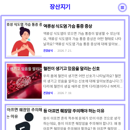
장산지기
역류성 식도염 가슴 통증 증상
바른용어
일반상식
성어속담
건강상식
역류성 식도염이 있으면 가슴 통증이 발생할 수 있는데
요, 역류성 식도염의 가슴 통증 증상은 어떤 형태로 나타
날까요? 역류성 식도염 가슴 통증 증상에 대해 알아보겠
습니다.역류성 식도염 가슴 통증은 강한 위산이 식도 점
건강상식
2026. 7. 21.
막을 자극하면서 발생하는데요, 주로 식후나 누웠을 때
명치부터 목까지 타들어 가듯 화끈거리고 쓰린 것이 특징
입니다. 식도는 심장·가슴뼈와 인접해 있어 역류성 식도
혈전이 생기고 있음을 알리는 신호
염으로 인한 통증이 심할 경우 협심증이나 심근경색 같은
심장 질환으로 오인하여 응급실을 찾는 환자들도 있습니
우리 몸에 혈전이 생기면 어떤 신호가 나타날까요? 혈전
다. 역류성 식도염 가슴 통증은 과식한 후나 기름지거나
이 생기고 있음을 알리는 신호에 대해 알아보겠습니다.①
매운 음식을 먹은 후에 심해지는 경향이 있는데요, 눕거
다리에 혈전이 생길 때주로 한쪽 다리(종아리나 허벅지)
나 몸을 앞으로 숙일 때는 통증이 악화되고, 일어서거나
가 심하게 붓고, 걷거나 발목을 위로 젖힐 때 종아리가 당
건강상식
2026. 7. 19.
걸으면 완화됩니다. 역류성 식도염으로 인한 가슴 통증과
기고 쥐가 난 것처럼 아픕니다. 또 혈전 부위의 피부가 붉
동반되는 ..
거나 푸르게 변하며, 만졌을 때 뜨끈한 열감이 느껴집니
다. ② 팔에 혈전이 생길 때손가락, 손등, 팔 전체가 한쪽
등 아프면 췌장암 주의해야 하는 이유
만 눈에 띄게 부어오르며, 팔을 움직일 때 욱신거리거나
무겁고 뻐근한 통증이 지속됩니다. 또 피부 표면의 정맥
등이 아프면 흔히 척추에 문제가 있어 아픈 것으로 생각
혈관이 평소보다 굵게 튀어나와 보일 수 있습니다. ③ 폐
하는데요, 등이 아프면 췌장암을 주의해야 합니다. 왜 등
에 혈전이 생길 때특별한 이유 없이 갑자기 숨이 차고 가
아프면 췌장암을 주의해야 할까요? 등 아프면 췌장암 주