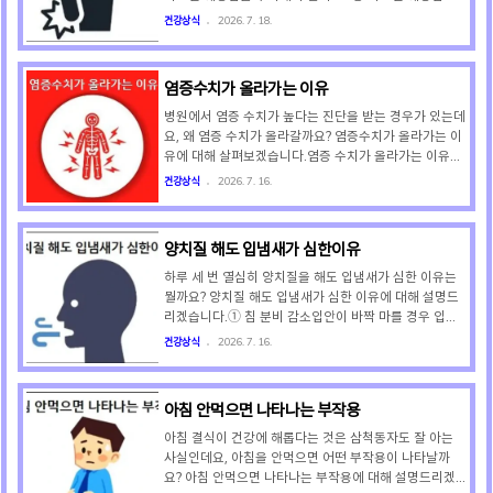
빠지며, 숨을 깊게 들이쉬거나 기침할 때 가슴이 칼로 찌
의해야 하는 이유에 대해 설명드리겠습니다.등 통증이 있
건강상식
2026. 7. 18.
르듯 아픕니다. 또 감기가 아닌데도 기침이 나..
을 때 췌장암을 주의해야 하는 가장 큰 이유는 췌장이 위
장의 뒤쪽에 위치한 장기인데요, 췌장에 종양이 생겨 크
기가 커지거나 주변 신경을 침범하면 그 통증이 등 쪽으
염증수치가 올라가는 이유
로 번지기 때문입니다. 췌장암으로 인한 등 통증은 등 한
가운데가 깊숙하고 묵직하게 아픈 것인데요, 똑바로 누우
병원에서 염증 수치가 높다는 진단을 받는 경우가 있는데
면 통증이 심해지고 몸을 앞으로 구부리면 통증이 완화되
요, 왜 염증 수치가 올라갈까요? 염증수치가 올라가는 이
는 특징이 있습니다. 척추나 근육이 아픈 경우라면 똑바
유에 대해 살펴보겠습니다.염증 수치가 올라가는 이유는
로 눕거나 소염진통제를 먹으면 통증이 가라앉지만, 췌장
우리 몸의 면역계가 외부 자극이나 내부 손상에 대응해
건강상식
2026. 7. 16.
암으로 인한 등 통증은 똑바로 누우면 통증이 더 심해지
방어 반응을 일으키기 때문인데요, 급성 요인과 만성 요
고 소염..
인으로 구분할 수 있습니다. 1. 급성 요인감염세균, 바이
러스, 곰팡이균 등에 감염되면 면역계가 병원균과 싸우기
양치질 해도 입냄새가 심한이유
위해 간에서 염증성 단백질(CRP)을 폭발적으로 만들어
내기 때문에 염증 수치가 급격히 올라갑니다. 신체적 손
하루 세 번 열심히 양치질을 해도 입냄새가 심한 이유는
상외상, 화상, 골절, 수술 등으로 신체 조직이 손상되면 손
뭘까요? 양치질 해도 입냄새가 심한 이유에 대해 설명드
상된 조직을 치유하고 감염을 막기 위해 간에서 염증성
리겠습니다.① 침 분비 감소입안이 바짝 마를 경우 입안
단백질(CRP)을 집중적으로 분비하기 때문에 염증 수치
에서 군내가 확 나는 현상을 경험하셨을 겁니다. 중년 이
건강상식
2026. 7. 16.
가 급격히 올라갑니다. 자가면역 질환 악화류마티스 관절
후 침 분비가 남들보다 많이 감소하는 경우라면 입속에
염..
각종 세균이 증식되기 때문에 입냄새가 많이 나게 됩니
다. 이런 경우는 최대한 물을 자주 마셔야 입냄새를 줄일
아침 안먹으면 나타나는 부작용
수 있습니다. ② 혀의 백태혀에 백태가 있으면 혀 표면의
미세한 돌기 사이에 음식물 찌꺼기와 세균이 엉겨 붙어
아침 결식이 건강에 해롭다는 것은 삼척동자도 잘 아는
부패하면서 입냄새가 매우 심해집니다. 이런 경우는 양치
사실인데요, 아침을 안먹으면 어떤 부작용이 나타날까
할 때 혀를 잘 닦아야 합니다. ③ 치주염(잇몸 질환)치석
요? 아침 안먹으면 나타나는 부작용에 대해 설명드리겠